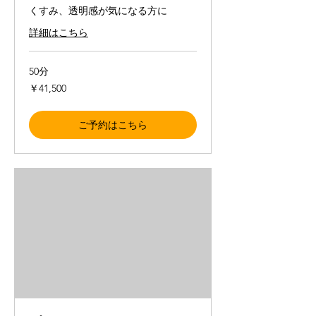
くすみ、透明感が気になる方に
詳細はこちら
50分
41,500
￥41,500
円
ご予約はこちら