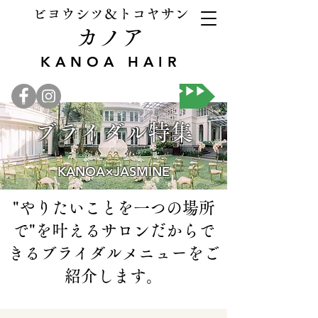
ビヨウシツ＆トコヤサン
カノア
KANOA HAIR
オンライン予約▶▶▶
​ブライダル特集
KANOA×JASMINE
"やりたいことを一つの場所
で"を叶えるサロンだからで
きるブライダルメニューをご
紹介します。