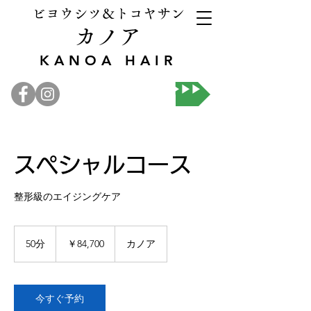
ビヨウシツ＆トコヤサン
カノア
KANOA HAIR
オンライン予約▶▶▶
スペシャルコース
整形級のエイジングケア
84,700
円
50分
5
￥84,700
カノア
0
分
今すぐ予約