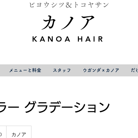
ビヨウシツ＆トコヤサン
カノア
KANOA HAIR
メニューと料金
スタッフ
ウガンダｘカノア
だ
ラー グラデーション
0
カノア