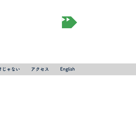
オンライン予約▶▶▶
けじゃない
アクセス
English