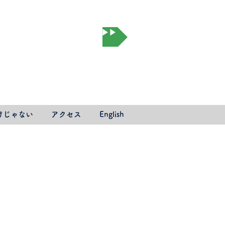
オンライン予約▶▶▶
けじゃない
アクセス
English