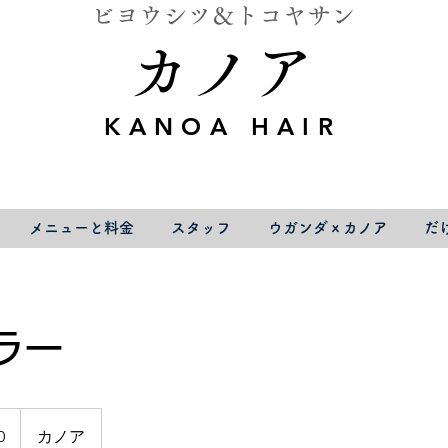
ビヨウシツ＆トコヤサン
カノア
KANOA HAIR
メニューと料金
スタッフ
ウガンダｘカノア
だ
ラー
0
カノア