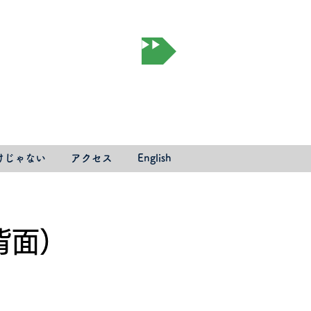
オンライン予約▶▶▶
けじゃない
アクセス
English
背面）