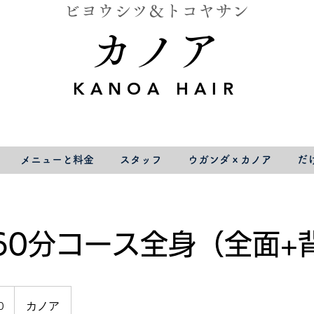
ビヨウシツ＆トコヤサン
カノア
KANOA HAIR
メニューと料金
スタッフ
ウガンダｘカノア
だ
60分コース全身（全面+
0
カノア