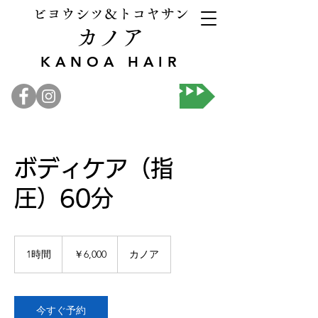
ビヨウシツ＆トコヤサン
カノア
KANOA HAIR
オンライン予約▶▶▶
ボディケア（指
圧）60分
6,000
円
1時間
1
￥6,000
カノア
時
今すぐ予約