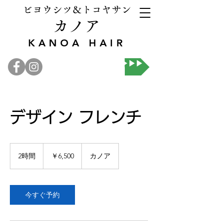
ビヨウシツ＆トコヤサン
カノア
KANOA HAIR
オンライン予約▶▶▶
デザイン フレンチ
6,500
円
2時間
2
￥6,500
カノア
時
間
今すぐ予約